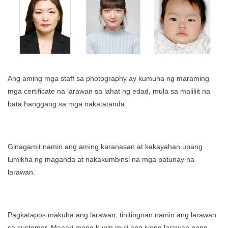
Ang aming mga staff sa photography ay kumuha ng maraming
mga certificate na larawan sa lahat ng edad, mula sa maliliit na
bata hanggang sa mga nakatatanda.
Ginagamit namin ang aming karanasan at kakayahan upang
lumikha ng maganda at nakakumbinsi na mga patunay na
larawan.
Pagkatapos makuha ang larawan, tinitingnan namin ang larawan
sa customer. Maaari mong kunin muli ang iyong larawan nang