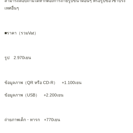
สามารถสอบถามได้หากต้องการถ่ายรูปขนาดอื่นๆ หรือรูปขอวีซ่าประ
เทศอื่นๆ
■ราคา（รวมVat）
รูป 2.970เยน
ข้อมูลภาพ（QR หรือ CD-R） +1.100เยน
ข้อมูลภาพ（USB） +2.200เยน
ถ่ายภาพเด็ก・ทารก +770เยน