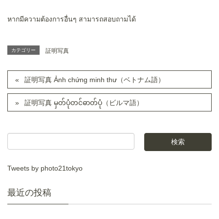
หากมีความต้องการอื่นๆ สามารถสอบถามได้
カテゴリー
証明写真
証明写真 Ảnh chứng minh thư（ベトナム語）
証明写真 မှတ်ပုံတင်ဓာတ်ပုံ（ビルマ語）
Tweets by photo21tokyo
最近の投稿