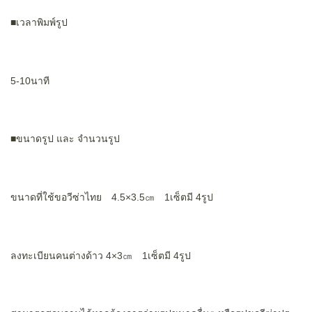
■เวลาพิมพ์รูป
5-10นาที
■ขนาดรูป และ จำนวนรูป
ขนาดที่ใช้ขอวีซ่าไทย 4.5×3.5㎝ 1เซ็ตมี 4รูป
ลงทะเบียนคนต่างด้าว 4×3㎝ 1เซ็ตมี 4รูป