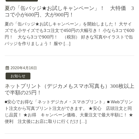
夏の「缶バッジ★お試しキャンペーン」！ 大特価 3
コで小が600円、大が900円！
夏の「缶バッジ★お試しキャンペーン」を開始しました！ 大サイ
ズでも小サイズでも3コ注文で450円の大幅引き！ 小なら3コで600
円！ 大なら3コで900円！ （税別） 好きな写真やイラストで缶
バッジを作りましょう！ 服や […]
2020年4月16日
お知らせ
ネットプリント（デジカメもスマホ写真も）300枚以上
で半額の25円！
■安心でお得な「ネットデジカメ・スマホプリント」■ Webプリン
ト注文から写真プリント注文ができます。 ★安心 店頭注文と同
じ品質！ ★お得 キャンペーン価格、大量注文で最大半額に！ ★
便利 注文後にお店に取りに行くだけ […]