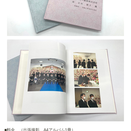
■料金 （出張撮影 A4アルバム1冊）