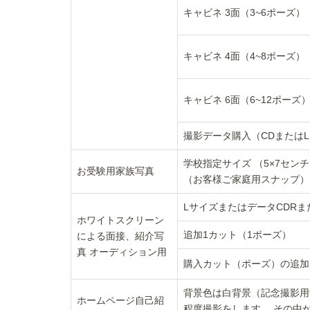
キャビネ 3面（3~6ポーズ）
キャビネ 4面（4~8ポーズ）
キャビネ 6面（6~12ポーズ
撮影データ購入（CDまたはL
学校指定サイズ （5×7セン
お受験用家族写真
（お客様ご家庭用スナップ）
LサイズまたはデータCDRまた
ホワイトスクリーン
追加1カット（1ポーズ）
による面接、紹介写
真 オーディション用
購入カット（ポーズ）の追加 
背景色は白背景（記念撮影用背景
ホームページ自己紹
程度撮影をします。 その中