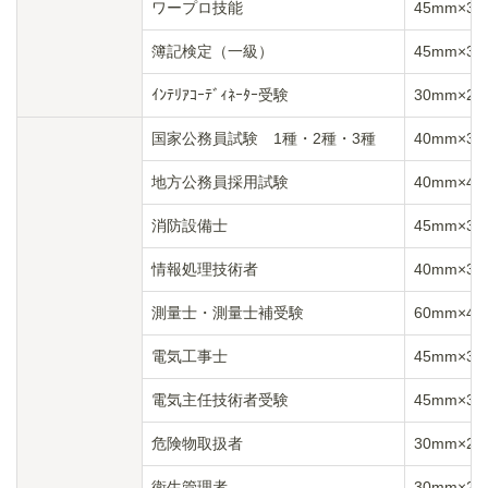
ワープロ技能
45mm×3
簿記検定（一級）
45mm×3
ｲﾝﾃﾘｱｺｰﾃﾞｨﾈｰﾀｰ受験
30mm×2
国家公務員試験 1種・2種・3種
40mm×3
地方公務員採用試験
40mm×4
消防設備士
45mm×3
情報処理技術者
40mm×3
測量士・測量士補受験
60mm×4
電気工事士
45mm×3
電気主任技術者受験
45mm×3
危険物取扱者
30mm×2
衛生管理者
30mm×2