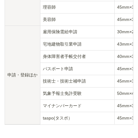
理容師
45mm×3
美容師
45mm×3
雇用保険需給申請
30mm×2
宅地建物取引業申請
43mm×3
身体障害者手帳交付者
40mm×3
パスポート申請
45mm×3
申請・登録ほか
技術士・技術士補申請
45mm×3
気象予報士免許受験
50mm×4
マイナンバーカード
45mm×3
taspo(タスポ）
45mm×3