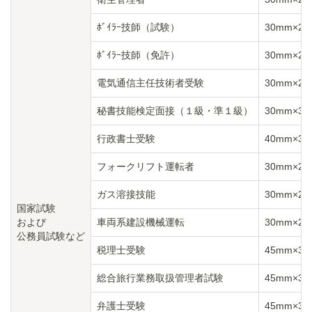
ﾎﾞｲﾗｰ技師（試験）
30mm×2
ﾎﾞｲﾗｰ技師（免許）
30mm×2
電気通信主任技術者受験
30mm×2
秘書技能検定面接（１級・準１級）
30mm×3
行政書士受験
40mm×3
フォークリフト運転者
30mm×2
ガス溶接技能
30mm×2
国家試験
および
車両系建設機械運転
30mm×2
公務員試験など
税理士受験
45mm×3
総合旅行業務取扱管理者試験
45mm×3
弁護士受験
45mm×3