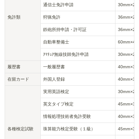
通信士免許申請
30mm×2
免許類
狩猟免許
36mm×2
鉄砲所持申請・許可証
36mm×2
自動車整備士
60mm×4
ｱﾏﾁｭｱ無線技師免許申請
30mm×2
履歴書
一般履歴書
40mm×3
在留カード
外国人登録
40mm×3
実用英語検定
30mm×2
英文タイプ検定
45mm×3
情報処理技術者免許受験
40mm×3
各種検定試験
珠算能力検定受験（１級）
45mm×3